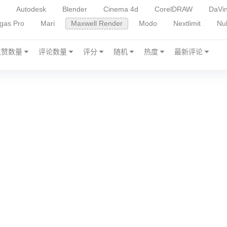
音/视频素材
Autodesk
Blender
Cinema 4d
CorelDRAW
DaVin
gas Pro
Mari
Maxwell Render
Modo
Nextlimit
Nu
y
Win下载工具
Win版Adobe 2019
Win版Adobe 2020
obe2025
点赞数量
评论数量
Win版Adobe软件/插件
评分
随机
Win版C4D插件
热度
最新评论
Win版iZot