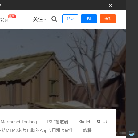
️
直降
关注
登录
注册
抽奖
会员
展开
Marmoset Toolbag
R3D播放器
Sketch
支持M1M2芯片电脑的App应用程序软件
教程